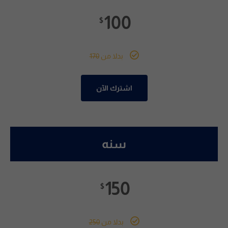
r
100
n
$
a
t
i
بدلا من
170
v
e
اشترك الآن
:
سنه
150
$
بدلا من
250