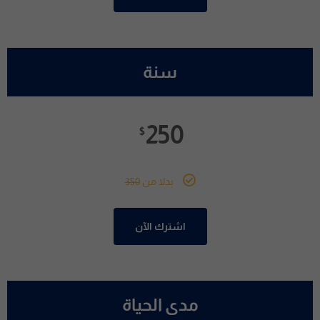
سنة
250
$
بدلا من
350
اشترك الآن
مدى الحياة