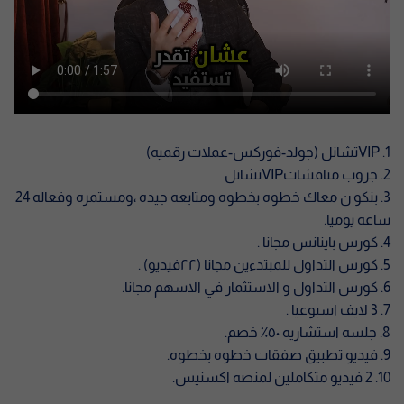
1. VIPتشانل (جولد-فوركس-عملات رقميه)
2. جروب مناقشاتVIPتشانل
3. بنكو ن معاك خطوه بخطوه ومتابعه جيده ،ومستمره وفعاله 24
ساعه يوميا.
4. كورس باينانس مجانا .
5. كورس التداول للمبتدءين مجانا (٢٢فيديو) .
6. كورس التداول و الاستثمار في الاسهم مجانا.
7. 3 لايف اسبوعيا .
8. جلسه استشاريه ٥٠٪ خصم.
9. فيديو تطبيق صفقات خطوه بخطوه.
10. 2 فيديو متكاملين لمنصه اكسنيس.