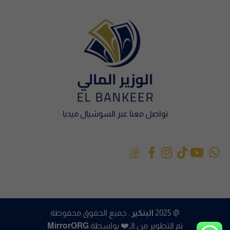
تواصل معنا عبر السوشيال ميديا
@ 2025
البنكير
. جميع الحقوق محفوظة
تم التطوير من الـ❤️ بواسطة
MirrorORG