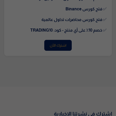
✅
فتح كورس Binance
✅
فتح كورس محاضرات تداول عالمية
✅
خصم 10٪ على أي منتج - كود: TRADING10
اشترك الآن
إشترك في نشرتنا الإخبارية