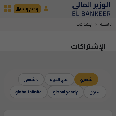
إنضم إلينا
الرئيسية
الإشتراكات
الإشتراكات
شهري
مدي الحياة
6 شهور
سنوي
global yearly
global infinite