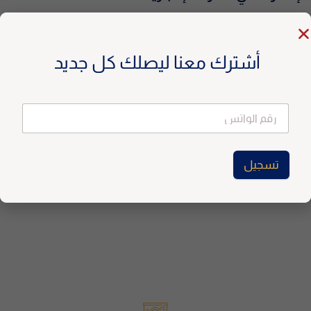
البريد الإلكتروني
*
أشترك معنا ليصلك كل جديد
تسجيل
A
l
t
e
تسجيل
* نحن شركة مرخصة بالإمارات. المحتوى استشاري فقط،
r
A
وليس دعوة للتداول. تأكد من التزامك بقوانين بلدك. *
n
l
a
t
t
e
i
r
v
n
e
a
:
t