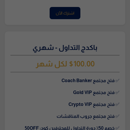
اشترك الآن
باكدج التداول - شهري
$100.00 لكل شهر
✅
فتح مجتمع Coach Banker
✅
فتح مجتمع Gold VIP
✅
فتح مجتمع Crypto VIP
✅
فتح مجتمع جروب المناقشات
✅
خصم
50٪ دورة التداول للمحترفين كود: 50OFF