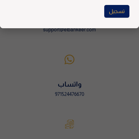
تسجيل
للإعلانات
A
l
support@elbankeer.com
t
e
r
n
a
t
i
واتساب
v
971524476670
e
: