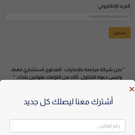
البريد الإلكتروني
*
تسجيل
A
l
t
e
* نحن شركة مرخصة بالإمارات. المحتوى استشاري فقط،
r
وليس دعوة للتداول. تأكد من التزامك بقوانين بلدك. *
n
a
t
أشترك معنا ليصلك كل جديد
i
v
e
: