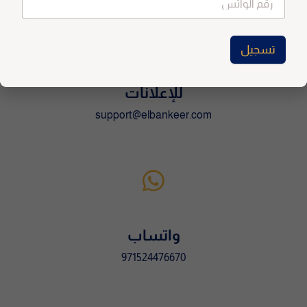
e
:
تسجيل
A
l
للإعلانات
t
support@elbankeer.com
e
r
n
a
t
i
v
واتساب
e
:
971524476670