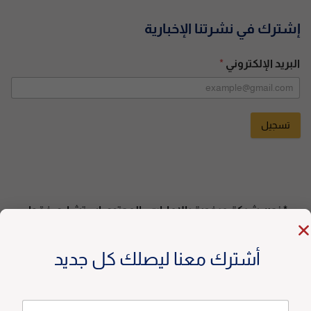
إشترك في نشرتنا الإخبارية
البريد الإلكتروني
*
تسجيل
A
l
t
e
* نحن شركة مرخصة بالإمارات. المحتوى استشاري فقط،
r
وليس دعوة للتداول. تأكد من التزامك بقوانين بلدك. *
n
a
أشترك معنا ليصلك كل جديد
t
i
v