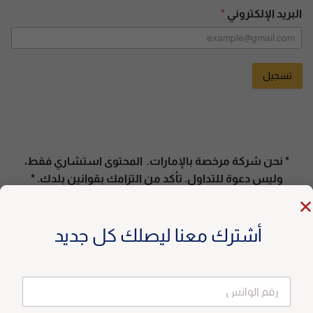
البريد الإلكتروني
*
تسجيل
A
l
t
e
* نحن شركة مرخصة بالإمارات. المحتوى استشاري فقط،
r
وليس دعوة للتداول. تأكد من التزامك بقوانين بلدك. *
n
a
t
أشترك معنا ليصلك كل جديد
i
v
e
: