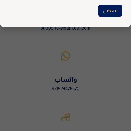
تسجيل
للإعلانات
A
l
support@elbankeer.com
t
e
r
n
a
t
i
واتساب
v
971524476670
e
: