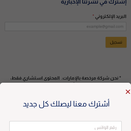
إشترك في نشرتنا الإخبارية
البريد الإلكتروني
*
تسجيل
A
l
t
e
* نحن شركة مرخصة بالإمارات. المحتوى استشاري فقط،
r
وليس دعوة للتداول. تأكد من التزامك بقوانين بلدك. *
n
a
أشترك معنا ليصلك كل جديد
t
i
v
e