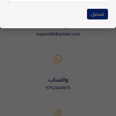
:
تسجيل
A
للإعلانات
l
support@elbankeer.com
t
e
r
n
a
t
i
v
واتساب
e
971524476670
: