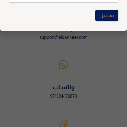
:
تسجيل
A
للإعلانات
l
support@elbankeer.com
t
e
r
n
a
t
i
v
واتساب
e
971524476670
: