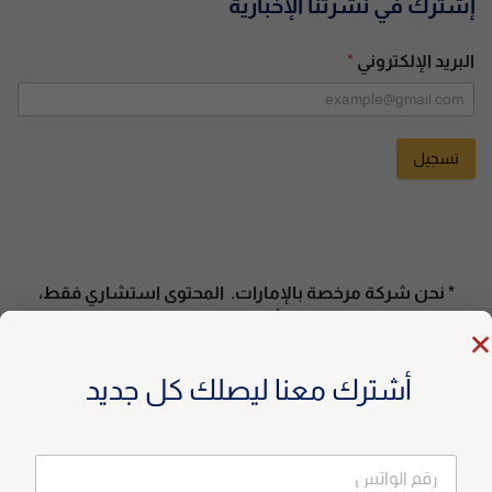
إشترك في نشرتنا الإخبارية
البريد الإلكتروني
*
تسجيل
A
l
t
e
* نحن شركة مرخصة بالإمارات. المحتوى استشاري فقط،
r
وليس دعوة للتداول. تأكد من التزامك بقوانين بلدك. *
n
a
أشترك معنا ليصلك كل جديد
t
i
v
e