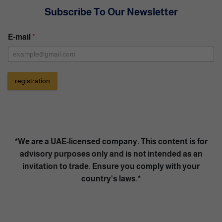
Subscribe To Our Newsletter
E-mail
*
registration
A
l
t
e
*We are a UAE-licensed company. This content is for
r
advisory purposes only and is not intended as an
n
invitation to trade. Ensure you comply with your
a
country's laws.*
t
i
v
e